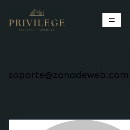
Inicio
Nosotros
soporte@zonadeweb.com
Vender
Comprar
Alquilar