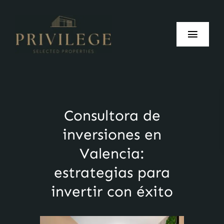
Skip
to
Toggle
content
Naviga
Inicio
Nosotros
Consultora de
inversiones en
Vender
Valencia:
estrategias para
Comprar
invertir con éxito
Alquilar