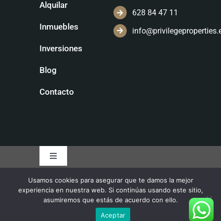
Alquilar
628 84 47 11
Inmuebles
info@privilegeproperties.
Inversiones
Blog
Contacto
Toggle
Navigation
Usamos cookies para asegurar que te damos la mejor
Política de privacidad
experiencia en nuestra web. Si continúas usando este sitio,
asumiremos que estás de acuerdo con ello.
Ley de cookies
Aceptar